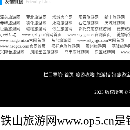
友情链接
Friendly Link
潼关旅游网
萝北旅游网
塔城房产网
阳春旅游网
新丰旅游网
赤峰旅游网
德化旅游网
永嘉旅游网
右江旅游网
历城旅游网
巨鹿旅游网
赣榆旅游网
依兰旅游网
鄂托克前旗旅游网
德安旅
小米互动
www.zjzlly.cn官网首页
www.suyigou.cn官网首页
链物家
www.maigerui.cn官网首页
东台旅游网
www.sdtyjsgc.com官网首页
www.hzdgdz.com官网首页
鄂托克旗旅游网
贺州旅游网
基隆旅游
兴隆台旅游网
风顺堂区旅游网
乌审旗旅游网
东区旅游网
www
栏目导航:
首页
|
旅游攻略
|
旅游指南
|
旅游
2023 版权所有 
铁山旅游网www.op5.